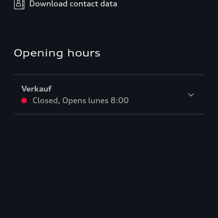
Download contact data
Opening hours
Verkauf
Closed
,
Opens
lunes 8:00
Service
Closed
,
Opens
lunes 7:00
Teile & Zubehörverkauf
Closed
,
Opens
lunes 7:00