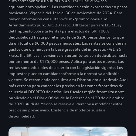
auto corresponde a un Audi Q5 45 TFSI S line 2024 con
equipamiento opcional. Las cantidades están expresadas en pesos
mexicanos. Vigencia del 1ero al 30 de noviembre de 2024. Para
mayor información consulta vwfs.mx/promociones-audi.
Arrendamiento puro, Art. 28 Fracc. XIII tercer párrafo LISR (Ley
del Impuesto Sobre la Renta) para efectos de ISR: 100%
deducibilidad hasta por el importe de $200 pesos diarios, lo que
da un total de $6,000 pesos mensuales. Las rentas se consideran
gastos que disminuyen la base gravable del impuesto. -Art. 36
Fracc. II LISR: Las inversiones en automóviles son deducibles hasta
por un monto de $175,000 pesos. Aplica para autos nuevos. Las
rentas son deducibles de acuerdo con la legislación vigente. Los
impuestos pueden cambiar conforme a la normativa aplicable
vigente. Se recomienda consultar a tu Distribuidor autorizado Audi
más cercano para conocer los precios en las zonas fronterizas de
acuerdo al DECRETO de estímulos fiscales región fronteriza norte
publicado en el Diario Oficial de la Federación el 20 de diciembre
de 2020. Audi de México se reserva el derecho a modificar estos
precios sin previo aviso. Existencia de modelos sujeta a
disponibilidad.