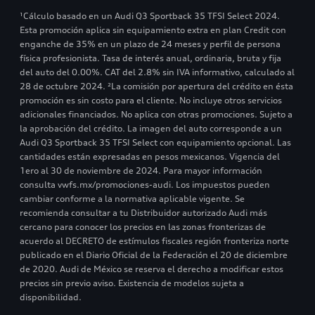
¹Cálculo basado en un Audi Q3 Sportback 35 TFSI Select 2024.
Esta promoción aplica sin equipamiento extra en plan Credit con
enganche de 35% en un plazo de 24 meses y perfil de persona
física profesionista. Tasa de interés anual, ordinaria, bruta y fija
del auto del 0.00%. CAT del 2.8% sin IVA informativo, calculado al
28 de octubre 2024. ²La comisión por apertura del crédito en ésta
promoción es sin costo para el cliente. No incluye otros servicios
adicionales financiados. No aplica con otras promociones. Sujeto a
la aprobación del crédito. La imagen del auto corresponde a un
Audi Q3 Sportback 35 TFSI Select con equipamiento opcional. Las
cantidades están expresadas en pesos mexicanos. Vigencia del
1ero al 30 de noviembre de 2024. Para mayor información
consulta vwfs.mx/promociones-audi. Los impuestos pueden
cambiar conforme a la normativa aplicable vigente. Se
recomienda consultar a tu Distribuidor autorizado Audi más
cercano para conocer los precios en las zonas fronterizas de
acuerdo al DECRETO de estímulos fiscales región fronteriza norte
publicado en el Diario Oficial de la Federación el 20 de diciembre
de 2020. Audi de México se reserva el derecho a modificar estos
precios sin previo aviso. Existencia de modelos sujeta a
disponibilidad.