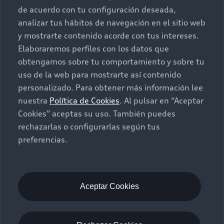
de acuerdo con tu configuración deseada,
Autos Nuevos
Audi Aftersales
analizar tus hábitos de navegación en el sitio web
y mostrarte contenido acorde con tus intereses.
Seminuevos
Quiero un Audi nuevo
Elaboraremos perfiles con los datos que
obtengamos sobre tu comportamiento y sobre tu
Contacto
uso de la web para mostrarte así contenido
Audi Certified :plus
personalizado. Para obtener más información lee
nuestra
Política de Cookies
. Al pulsar en “Aceptar
Contáctanos
Cookies” aceptas su uso. También puedes
Citas de servicio
rechazarlas o configurarlas según tus
preferencias.
Información de vehículo nuevo
©2025 Audi de México división de Volkswagen de
México S.A. de C.V. Todos los derechos reservados.
Utilizamos cookies para mejorar nuestro sitio
Aceptar Cookies
web y tu experiencia en línea. Al continuar
navegando en este sitio web, aceptas el uso de
cookies.