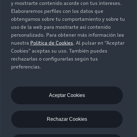
y mostrarte contenido acorde con tus intereses.
Seminuevos
Quiero un Audi nuevo
Elaboraremos perfiles con los datos que
obtengamos sobre tu comportamiento y sobre tu
Contacto
uso de la web para mostrarte así contenido
Audi Certified :plus
personalizado. Para obtener más información lee
nuestra
Política de Cookies
. Al pulsar en “Aceptar
Contáctanos
Cookies” aceptas su uso. También puedes
Citas de servicio
rechazarlas o configurarlas según tus
preferencias.
Información de vehículo nuevo
©2025 Audi de México división de Volkswagen de
México S.A. de C.V. Todos los derechos reservados.
Utilizamos cookies para mejorar nuestro sitio
Aceptar Cookies
web y tu experiencia en línea. Al continuar
navegando en este sitio web, aceptas el uso de
cookies.
Rechazar Cookies
Aviso de privacidad
Audi de México
myAudi