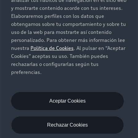
analizar tus hábitos de navegación en el sitio web
y mostrarte contenido acorde con tus intereses.
Seminuevos
Quiero un Audi nuevo
Elaboraremos perfiles con los datos que
obtengamos sobre tu comportamiento y sobre tu
Contacto
uso de la web para mostrarte así contenido
Audi Certified :plus
personalizado. Para obtener más información lee
nuestra
Política de Cookies
. Al pulsar en “Aceptar
Contáctanos
Cookies” aceptas su uso. También puedes
Citas de servicio
rechazarlas o configurarlas según tus
preferencias.
Información de vehículo nuevo
©2025 Audi de México división de Volkswagen de
México S.A. de C.V. Todos los derechos reservados.
Utilizamos cookies para mejorar nuestro sitio
Aceptar Cookies
web y tu experiencia en línea. Al continuar
navegando en este sitio web, aceptas el uso de
cookies.
Rechazar Cookies
Aviso de privacidad
Audi de México
myAudi