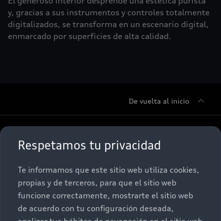
El generoso interior desprende una estética purista
y, gracias a sus instrumentos y controles totalmente
digitalizados, se transforma en un escenario digital,
enmarcado por superficies de alta calidad.
De vuelta al inicio
Sobre Nosotros
Respetamos tu privacidad
Promociones
Conócenos
Te informamos que este sitio web utiliza cookies,
propias y de terceros, para que el sitio web
Postventa
Nuestras Promociones
funcione correctamente, mostrarte el sitio web
de acuerdo con tu configuración deseada,
Autos Nuevos
Audi Aftersales